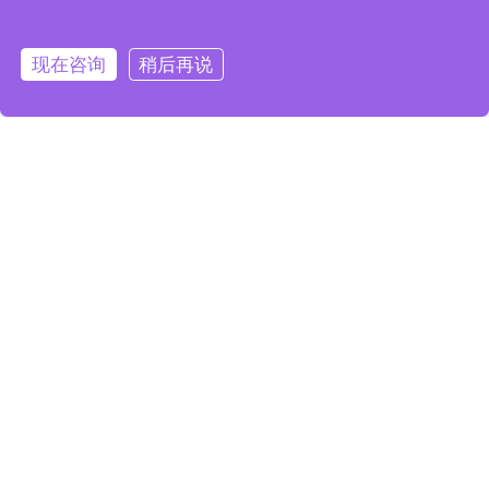
姓 名
现在咨询
稍后再说
电 话
电子邮箱
所在地址
微 信
公司名称
留言内容