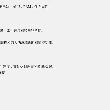
输出电源，ALU，RAM，任务周期）
。
故障、牵引速度和转向轮⻆度
供简单的编程和强⼤的系统诊断和监控功能。
引速度，直到达到严重的超限/欠限。
线连接。