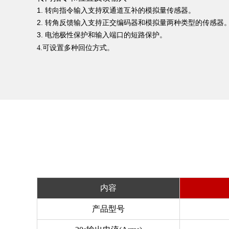
1. 转向指令输⼊⽀持双通道互补的模拟量传感器。
2. 转⻆反馈输⼊⽀持正交编码器和模拟量两种类型的传感器
3.
电池极性保护和输⼊端⼝的短路保护。
4.可设置多种回位⽅式。
内容
产品型号