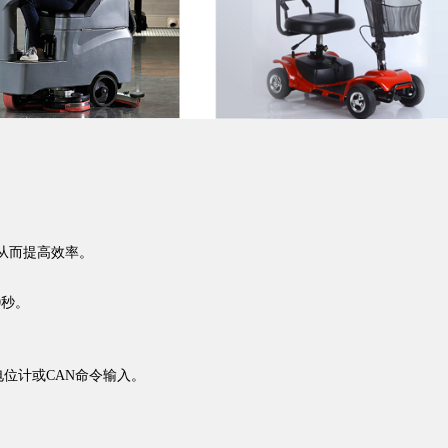
从⽽提⾼效率。
0秒。
位计或CAN命令输⼊。