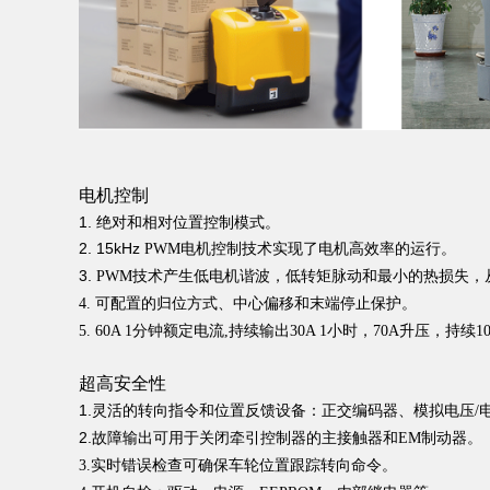
电机控制
1. 绝对和相对位置控制模式。
2. 15kHz
PWM电机控制技术实现了电机⾼效率的运行。
3.
PWM技术产⽣低电机谐波，低转矩脉动和最⼩的热损失，
4. 可配置的归位方式、中心偏移和末端停止保护。
5. 60A 1分钟额定电流,持续输出30A 1小时，70A升压，持续1
超高
安全性
1
.
灵活的转向指令和位置反馈设备：正交编码器、模拟电压/电
2.
故障输出可⽤于关闭牵引控制器的主接触器和EM制动器。
3.实时错误检查可确保⻋轮位置跟踪转向命令。