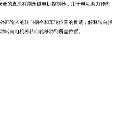
是⼀款⾼效安全的直流有刷永磁电机控制器，⽤于电动助⼒转向
外部输⼊的转向指令和⻋轮位置的反馈，解释转向指