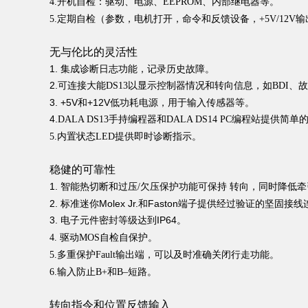
4.开机⾃检：驱动、电源、EEPROM、内部继电器等。
5.定期⾃检（参数，电机打开，命令和反馈设备，+5V/12V
无与伦比的灵活性
1. 集成诊断⽇志功能，记录历史故障。
2.
可连接⼤能DS13以显⽰控制器情况和转向信息，如BDI、
3. +5V和+12V低功耗电源，⽤于输⼊传感器等。
4.
DALA DS13⼿持编程器和DALA DS14 PC编程站提
5.内置状态LED提供即时诊断指示。
稳健的可靠性
1.
智能热切断和过压/欠压保护功能可保持 转向，同时降低牵
2. 标准迷你Molex Jr.和Faston端⼦提供经过验证的坚固接
3. 电⼦元件密封等级达到IP64
。
4. 驱动MOS⾃检⾃保护。
5.多重保护Fault输出端，可以及时准确关闭⾏⾛功能。
6.输⼊防止B+和B‒短路。
转向指令和位置反馈输⼊