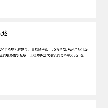
概述
的直流电机控制器。由故障率低于0.5％的XD系列产品升级
独立的电路模块组成，工程师将过大电流的功率单元设计在独
控制和接口电路独立设计于顶层，与功率单元分离，大幅降
A电流的大功率应用场合，耐冲击性能好，更为可靠，缺点是成
的连接件。 因为叠层结构，充分利用了三维空间，所以这
流输出，这也是D3体积小巧的主要原因。D3概述1、兼容性
、软件编程使用，主机厂和经销商等不需要任何学习...