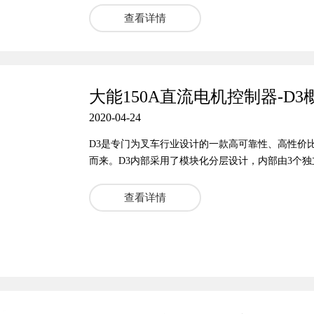
查看详情
大能150A直流电机控制器-D3
2020-04-24
D3是专门为叉车行业设计的一款高可靠性、高性价比
而来。D3内部采用了模块化分层设计，内部由3个
立的铝基板上，直接贴合压铸铝外壳，方便散热，
低热耦合。 这种结构设计方式常用于200A~500
查看详情
本较高，工艺复杂，需要专用的生产设备和定制开模
种设计方式可以在较小的体积内，实现更大功率的电
D3，与市场主流产品应用兼容，包括：电气连接方式