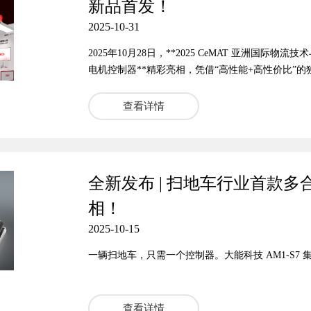
新品首发！
2025-10-31
2025年10月28日，**2025 CeMAT 亚洲国
电机控制器**精彩亮相，凭借“高性能+高性价比”
动，专业观众与行业伙伴纷纷驻足咨询，现场热度
续深耕集成化电控的厂商之一，大能科技从 A2P 系
查看详情
始终以 “解决行业痛点” 为核心。此次发布的 DW
适配交流电机的 DW5 与适配永磁电机的 DW7 
凑、更经济的控制系统。 二、技术突破：四大维度夯
全新发布 | 扫地车行业首款多
相！
2025-10-15
一辆扫地车，只需一个控制器。大能科技 AM1-S7
查看详情