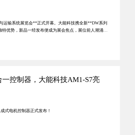
际物流技术与运输系统展览会**正式开幕。大能科技携全新**DW系列
的独特优势，新品一经发布便成为展会焦点，展位前人潮涌
持续攀升。一、新品亮相：以创新解决行业痛点作为国内持
列的 0 故障率口碑，到如今 DW 系列的双电机一体化突破，
 系列，聚焦平衡重叉车、臂车、前移车及 AGV等场景，包含
两款型号，旨在以高品质与结构创新，为行业带来更智能、更紧
实核心实力DW系列依托大能科技...
合一控制器，大能科技AM1-S7亮
 集成式电机控制器正式发布！